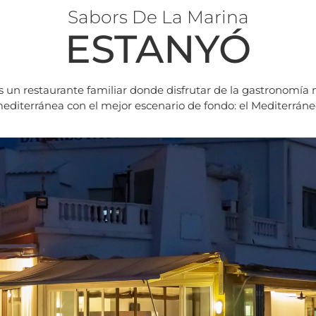
Sabors De La Marina
ESTANYÓ
s un restaurante familiar donde disfrutar de la gastronomía 
editerránea con el mejor escenario de fondo: el Mediterráne