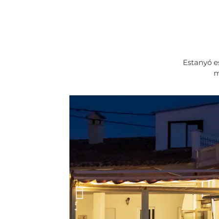
Estanyó e
m