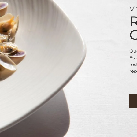
Vi
Que
Est
res
res