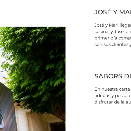
JOSÉ Y MA
José y Mari llega
cocina, y José, e
primer día comp
con sus clientes 
SABORS D
En nuestra carta 
fideuàs y pescad
disfrutar de la a