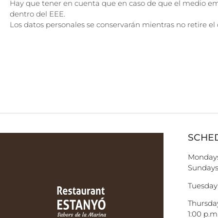
Hay que tener en cuenta que en caso de que el medio em
dentro del EEE.
Los datos personales se conservarán mientras no retire e
SCHE
Mondays
Sundays:
Tuesday
Thursday
1:00 p.m