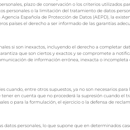
sonales, plazo de conservación o los criterios utilizados par
atos personales o la limitación del tratamiento de datos perso
Agencia Española de Protección de Datos (AEPD), la existenc
ceros países el derecho a ser informado de las garantías adec
rsonales si son inexactos, incluyendo el derecho a completar 
, garantiza que son ciertos y exactos y se compromete a noti
municación de información errónea, inexacta o incompleta en
les cuando, entre otros supuestos, ya no son necesarios para 
e tener en cuenta que no procederá la supresión cuando el tr
les o para la formulación, el ejercicio o la defensa de recla
de sus datos personales, lo que supone que en determinados